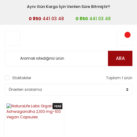
Aynı Gün Kargo İçin Verilen Süre Bitmiştir!!
0 850
441 03 48
0 850
441 03 48
ARA
Stoktakiler
Toplam 1 ürün
YENİ