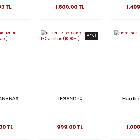
20A
00 TL
1.600,00 TL
1.499
YENİ
t ANANAS
LEGEND-X
Hardlin
ml(500
3600mg THERMO
120 
 Adet)
L-Carnitine
(1000ML)
,00 TL
999,00 TL
1.000