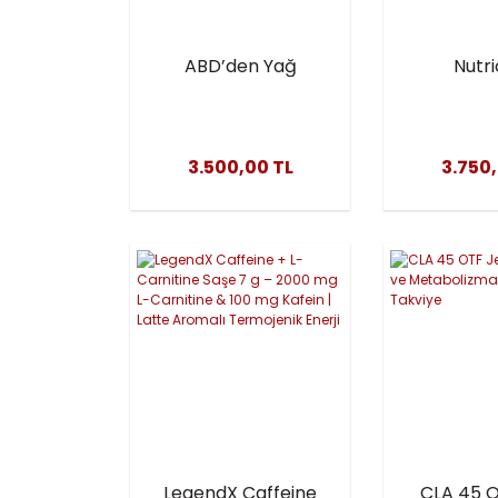
ABD’den Yağ
Nutri
Yakım Desteği!
Yohimb
YOHIMBE
120 Kaps
Menşei
3.500,00 TL
3.750
Yakici 
LegendX Caffeine
CLA 45 O