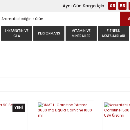
Aynı Gün Kargo İçin
06
55
:
:
L-KARNITIN VE
VITAMIN VE
FITNESS
PERFORMANS
CLA
MINERALLER
AKSESUARLARI
YENİ