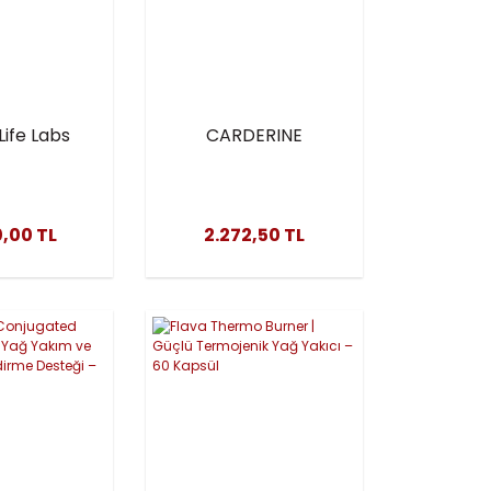
ife Labs
CARDERINE
-Carnitine
mg 100
l | USA
,00 TL
2.272,50 TL
timi