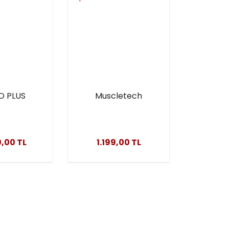
O PLUS
Muscletech
ENİK YAĞ
Hydroxycut 90
I GIDA
Kapsül
,00 TL
1.199,00 TL