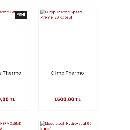
YENİ
e Thermo
Olimp Thermo
tor 100
Speed Xtreme 120
psül
Kapsül
,00 TL
1.500,00 TL