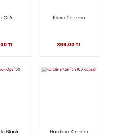
a CLA
Flava Thermo
ugated
Burner | Güçlü
Acid) | Yağ
Termojenik Yağ
ve Vücut
Yakıcı – 60 Kapsül
00 TL
399,00 TL
endirme
ği – 45
psül
e Black
Hardline Karnitin