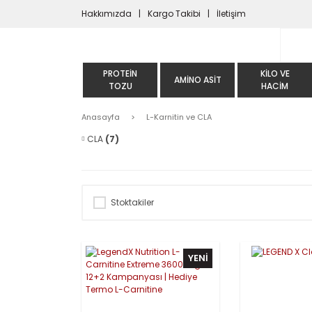
Hakkımızda
Kargo Takibi
İletişim
PROTEIN
KILO VE
AMINO ASIT
TOZU
HACIM
Anasayfa
L-Karnitin ve CLA
CLA
(7)
Stoktakiler
YENİ