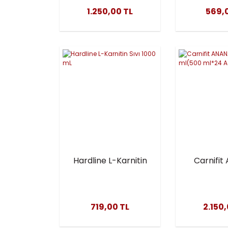
1.250,00 TL
569,
Hardline L-Karnitin
Carnifi
Sıvı 1000 mL
12000 
ml*24
719,00 TL
2.150