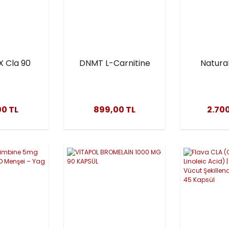
X Cla 90
DNMT L-Carnitine
NaturaL
gels
Extreme 3600 mg
Acetyl L
Liquid Carnitine
1500 
1000 ml
Kapsü
00 TL
899,00 TL
2.700
Üre