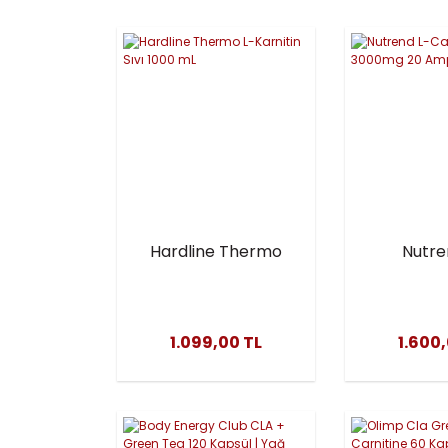
Hardline Thermo
Nutre
L-Karnitin Sıvı 1000
Carniti
mL
3000mg 
1.099,00 TL
1.600