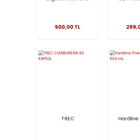
+ L-Carnitine Saşe
Yağ Yak
7 g – 2000 mg L-
Metab
Carnitine & 100
Destek
500,00 TL
299,
mg Kafein | Latte
Tak
Aromalı
Termojenik Enerji
TREC
Hardlin
CLENBUREXİN 90
L-Karnit
KAPSÜL