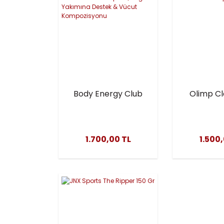
Body Energy Club
Olimp C
CLA + Green Tea
Tea L-Car
120 Kapsül | Yağ
Kap
Yakımına Destek
1.700,00 TL
1.500
& Vücut
Kompozisyonu