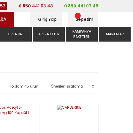
0 850
441 03 48
0 850
441 03 48
56
ARA
Giriş Yap
Sepetim
KAMPANYA
CREATINE
APERATIFLER
MARKALAR
PAKETLERI
Toplam 45 ürün