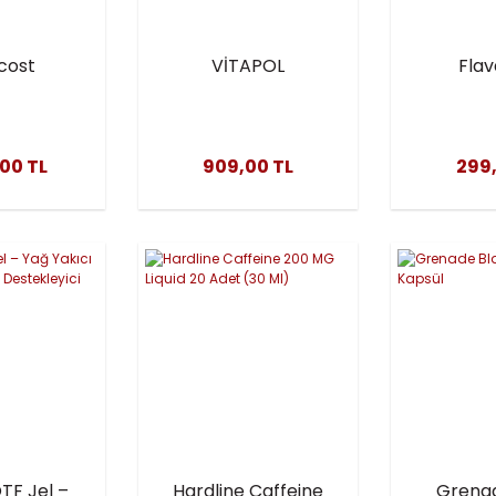
cost
VİTAPOL
Flav
ine 5mg
BROMELAİN 1000
(Conj
ül – ABD
MG 90 KAPSÜL
Linoleic 
 – Yag
Yakım 
,00 TL
909,00 TL
299,
Enerji
Şekill
Deste
Ka
TF Jel –
Hardline Caffeine
Grenad