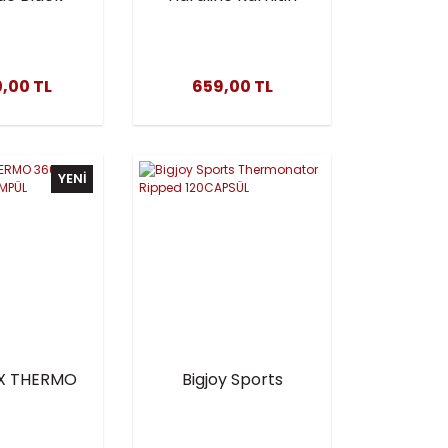
0 Kapsül
100 Kapsül
,00 TL
659,00 TL
YENİ
X THERMO
Bigjoy Sports
0MG L
Thermonator
İTİNE
Ripped 120CAPSÜL