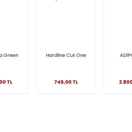
la Green
Hardline CLA One
ADİP
nitine 60
1000 Mg 100 Jel
THERMOJ
sül
Kapsül
YAKIC
,00 TL
749,00 TL
2.800