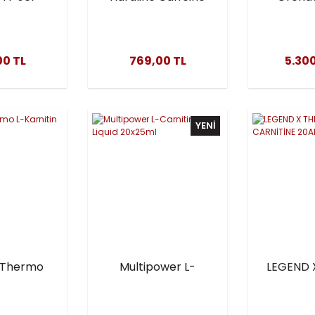
ıcı ve
200 MG Liquid 20
Ops 10
olizma
Adet (30 Ml)
leyici
00 TL
769,00 TL
5.300
viye
YENİ
e Thermo
Multipower L-
LEGEND 
in 500 mL
Carnitine Liquid
360
20x25ml
CARN