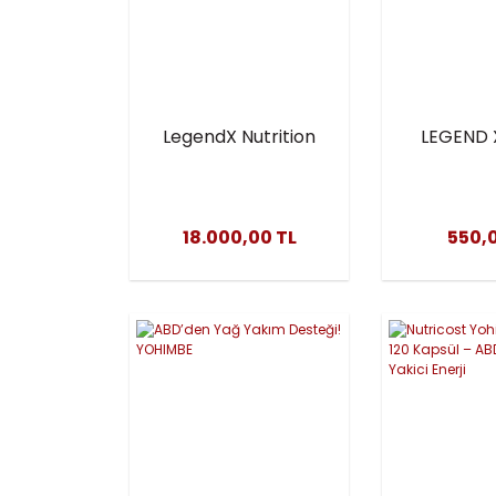
LegendX Nutrition
LEGEND 
L-Carnitine
Soft
Extreme 3600 mg
– 12+2
18.000,00 TL
550,
Kampanyası |
Hediye Termo L-
Carnitine