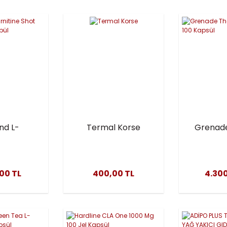
nd L-
Termal Korse
Grenad
ne Shot
Detona
20 Ampül
Ka
,00 TL
400,00 TL
4.300