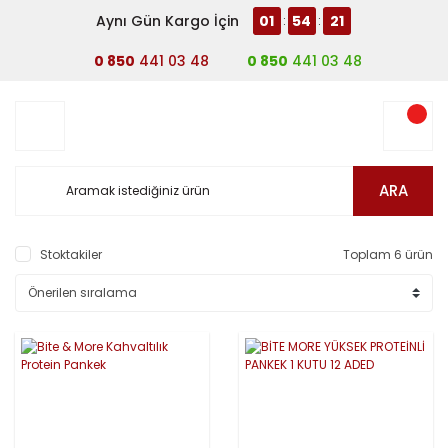
Aynı Gün Kargo İçin
01
54
21
:
:
0 850
441 03 48
0 850
441 03 48
ARA
Stoktakiler
Toplam 6 ürün