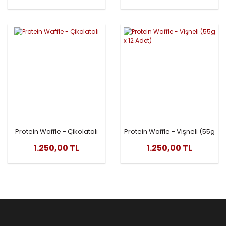
Protein Waffle - Çikolatalı
Protein Waffle - Vişneli (55g
x 12 Adet)
1.250,00 TL
1.250,00 TL