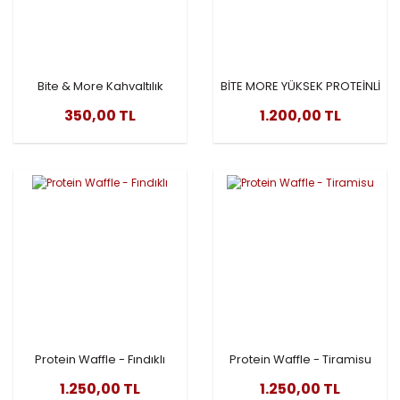
Bite & More Kahvaltılık
BİTE MORE YÜKSEK PROTEİNLİ
Protein Pankek
PANKEK 1 KUTU 12 ADED
350,00 TL
1.200,00 TL
Protein Waffle - Fındıklı
Protein Waffle - Tiramisu
1.250,00 TL
1.250,00 TL