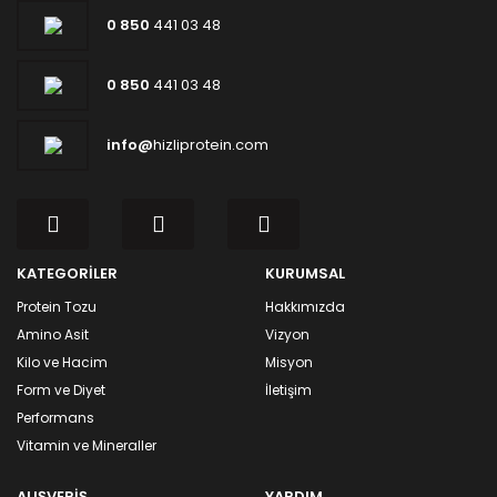
0 850
441 03 48
0 850
441 03 48
info@
hizliprotein.com
KATEGORİLER
KURUMSAL
Protein Tozu
Hakkımızda
Amino Asit
Vizyon
Kilo ve Hacim
Misyon
Form ve Diyet
İletişim
Performans
Vitamin ve Mineraller
ALIŞVERİŞ
YARDIM