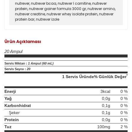
nutrever
,
nutrever bcaa
,
nutrever l carnitine
,
nutrever
protein
,
nutrever gainer formula 3000 gr
,
nutrever amino
,
nutrever creatine
,
nutrever whey isolate protein
,
nutrever
protein bar
,
nutrever izole
Ürün Açıklaması
20 Ampul
Servis Miktarı :
1 Ampul (60 mL)
Servis Sayısı :
20
*
1 Servis Üründe
% Günlük Değer
Enerji
3kcal
0
%
Yağ
0,0g
0
%
Karbonhidrat
0,1g
0
%
Şeker
0,1g
0
%
Protein
0,0g
0
%
Tuz
100mg
2
%