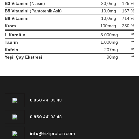
B3 Vitamini
(Niasin)
20,0mg
125
%
B5 Vitamini
(Pantotenik Asit)
10,0mg
167
%
B6 Vitamini
10,0mg
714
%
Krom
100mcg
250
%
L Karnitin
3.000mg
**
Taurin
1.000mg
**
Kafein
207mg
**
Yeşil Çay Ekstresi
90mg
**
0 850
441 03 48
0 850
441 03 48
info@
hizliprotein.com