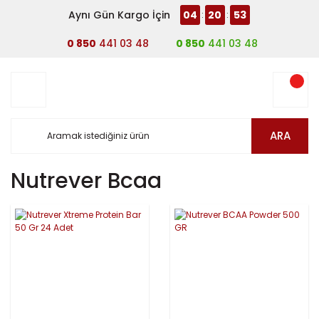
Aynı Gün Kargo İçin
04
20
53
:
:
0 850
441 03 48
0 850
441 03 48
ARA
Nutrever Bcaa