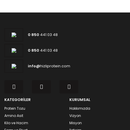
0 850
441 03 48
0 850
441 03 48
info@
hizliprotein.com
KATEGORİLER
KURUMSAL
Protein Tozu
Hakkımızda
Amino Asit
Vizyon
Kilo ve Hacim
Misyon