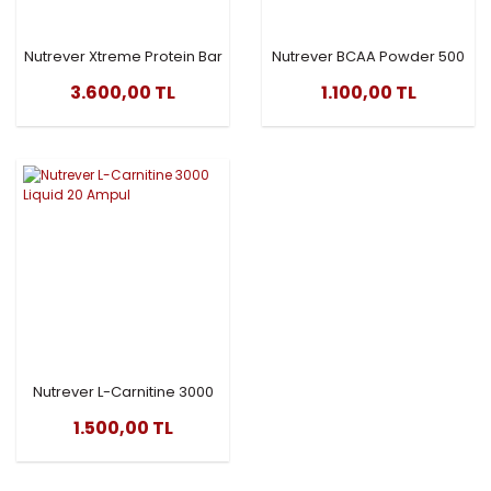
Nutrever Xtreme Protein Bar
Nutrever BCAA Powder 500
50 Gr 24 Adet
GR
3.600,00 TL
1.100,00 TL
Nutrever L-Carnitine 3000
Liquid 20 Ampul
1.500,00 TL