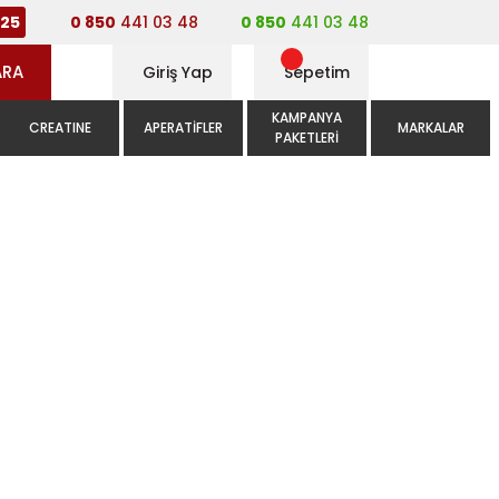
0 850
441 03 48
0 850
441 03 48
25
ARA
Giriş Yap
Sepetim
KAMPANYA
CREATINE
APERATIFLER
MARKALAR
PAKETLERI