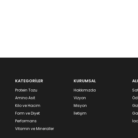
KATEGORİLER
KURUMSAL
AL
Protein Tozu
Hakkımızda
Sat
Amino Asit
Vizyon
Öd
Kilo ve Hacim
Misyon
Giz
Form ve Diyet
İletişim
Gar
Performans
İad
Vitamin ve Mineraller