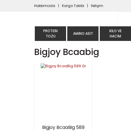
Hakkımızda
Kargo Takibi
İletişim
PROTEIN
KILO VE
AMINO ASIT
TOZU
HACIM
Bigjoy Bcaabig
Bigjoy BcaaBig 589