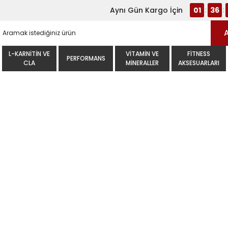
Aynı Gün Kargo İçin
01
36
:
:
L-KARNITIN VE
VITAMIN VE
FITNESS
PERFORMANS
CLA
MINERALLER
AKSESUARLARI