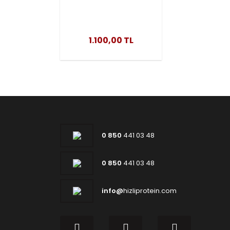
Gr
1.100,00 TL
0 850
441 03 48
0 850
441 03 48
info@
hizliprotein.com