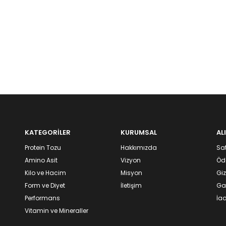
KATEGORİLER
KURUMSAL
AL
Protein Tozu
Hakkımızda
Sat
Amino Asit
Vizyon
Öd
Kilo ve Hacim
Misyon
Giz
Form ve Diyet
İletişim
Gar
Performans
İad
Vitamin ve Mineraller