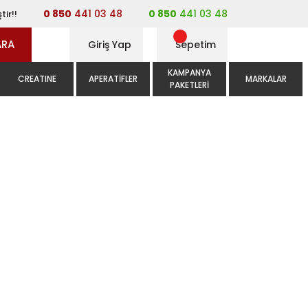
0 850
441 03 48
0 850
441 03 48
tir!!
ARA
Giriş Yap
Sepetim
KAMPANYA
CREATINE
APERATIFLER
MARKALAR
PAKETLERI