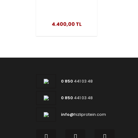
Classic Whey
Protein 2376 Gr
4.400,00 TL
0 850
441 03 48
0 850
441 03 48
info@
hizliprotein.com