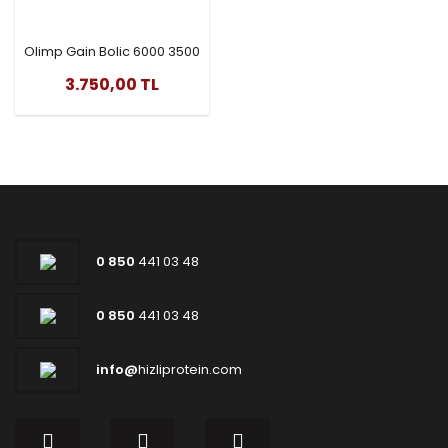
Olimp Gain Bolic 6000 3500
Gr
3.750,00 TL
0 850
441 03 48
0 850
441 03 48
info@
hizliprotein.com