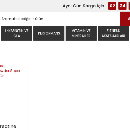
Aynı Gün Kargo İçin
02
34
:
:
L-KARNITIN VE
VITAMIN VE
FITNESS
PERFORMANS
CLA
MINERALLER
AKSESUARLARI
reatine