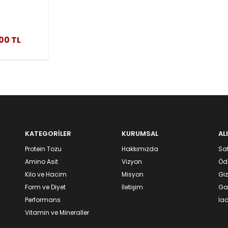
ydrate
 Super
ed 250 Gr
,00 TL
KATEGORİLER
KURUMSAL
AL
Protein Tozu
Hakkımızda
Sat
Amino Asit
Vizyon
Öd
Kilo ve Hacim
Misyon
Giz
Form ve Diyet
İletişim
Gar
Performans
İad
Vitamin ve Mineraller