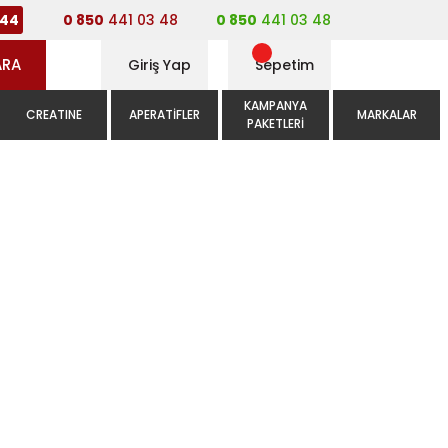
0 850
441 03 48
0 850
441 03 48
44
ARA
Giriş Yap
Sepetim
KAMPANYA
CREATINE
APERATIFLER
MARKALAR
PAKETLERI