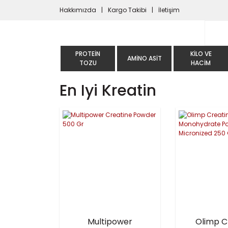
Hakkımızda
Kargo Takibi
İletişim
PROTEIN
KILO VE
AMINO ASIT
TOZU
HACIM
En Iyi Kreatin
Multipower
Olimp C