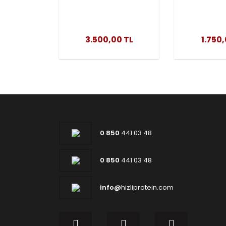
Creatine Powder
Monoh
500 Gr
Powder
Microniz
3.500,00 TL
1.750
0 850
441 03 48
0 850
441 03 48
info@
hizliprotein.com