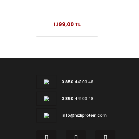
Full 300 Tablet
1.199,00 TL
0 850
441 03 48
0 850
441 03 48
info@
hizliprotein.com