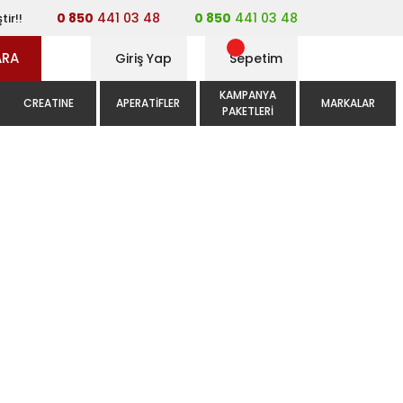
0 850
441 03 48
0 850
441 03 48
tir!!
ARA
Giriş Yap
Sepetim
KAMPANYA
CREATINE
APERATIFLER
MARKALAR
PAKETLERI