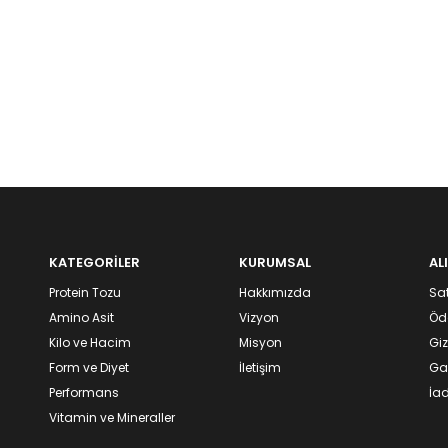
KATEGORİLER
KURUMSAL
AL
Protein Tozu
Hakkımızda
Sat
Amino Asit
Vizyon
Öd
Kilo ve Hacim
Misyon
Giz
Form ve Diyet
İletişim
Gar
Performans
İad
Vitamin ve Mineraller