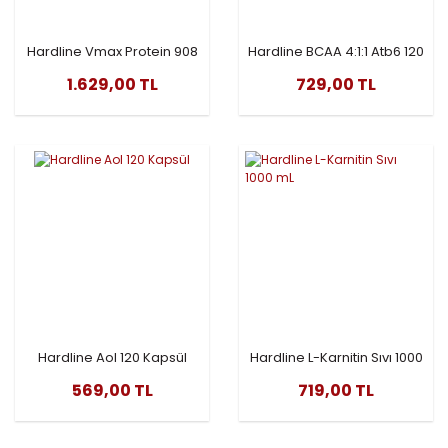
Hardline Vmax Protein 908
Hardline BCAA 4:1:1 Atb6 120
Gr cikolata
Tablet
1.629,00 TL
729,00 TL
Hardline Aol 120 Kapsül
Hardline L-Karnitin Sıvı 1000
mL
569,00 TL
719,00 TL