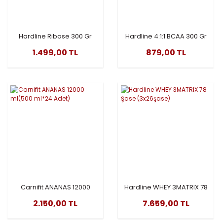
Hardline Ribose 300 Gr
Hardline 4:1:1 BCAA 300 Gr
1.499,00 TL
879,00 TL
Carnifit ANANAS 12000
Hardline WHEY 3MATRIX 78
ml(500 ml*24 Adet)
Şase (3x26şase)
2.150,00 TL
7.659,00 TL