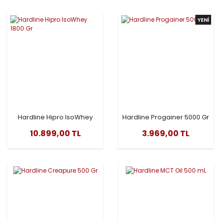
YENİ
Hardline Hipro IsoWhey
Hardline Progainer 5000 Gr
1800 Gr
10.899,00 TL
3.969,00 TL