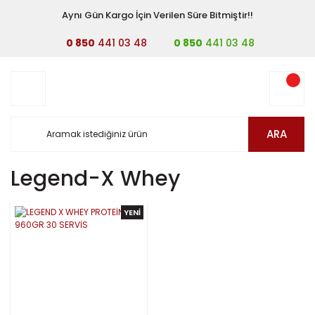
Aynı Gün Kargo İçin Verilen Süre Bitmiştir!!
0 850
441 03 48
0 850
441 03 48
ARA
Legend-X Whey
YENİ