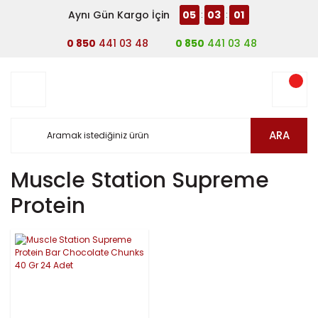
Aynı Gün Kargo İçin
05
03
01
:
:
0 850
441 03 48
0 850
441 03 48
ARA
Muscle Station Supreme
Protein