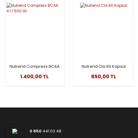
Nutrend Compress BCAA
Nutrend Cla 60 Kapsül
4:1:1 500 Gr
1.400,00 TL
650,00 TL
0 850
441 03 48