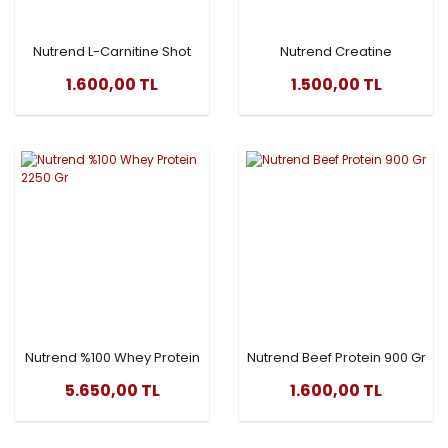
Nutrend L-Carnitine Shot
Nutrend Creatine
3000mg 20 Ampül
Monohydrate 300 Gr
1.600,00 TL
1.500,00 TL
Nutrend %100 Whey Protein
Nutrend Beef Protein 900 Gr
2250 Gr
5.650,00 TL
1.600,00 TL