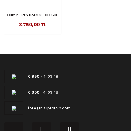
Olimp Gain Bolic 6000 3500
Gr
3.750,00 TL
0 850
441 03 48
0 850
441 03 48
info@
hizliprotein.com