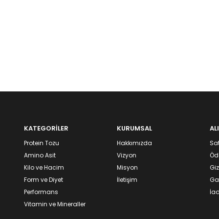
KATEGORİLER
KURUMSAL
AL
Protein Tozu
Hakkımızda
Sat
Amino Asit
Vizyon
Öd
Kilo ve Hacim
Misyon
Giz
Form ve Diyet
İletişim
Gar
Performans
İad
Vitamin ve Mineraller