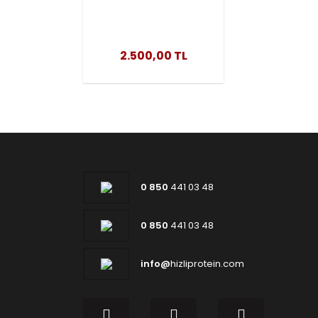
Shot 20 Ampul
2.500,00 TL
0 850
441 03 48
0 850
441 03 48
info@
hizliprotein.com