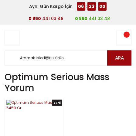
Aynı Gün Kargo İçin
06
23
00
:
:
0 850
441 03 48
0 850
441 03 48
ARA
Optimum Serious Mass
Yorum
YENİ