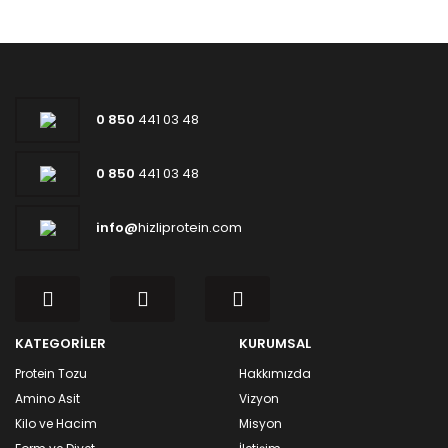
0 850
441 03 48
0 850
441 03 48
info@
hizliprotein.com
KATEGORİLER
KURUMSAL
Protein Tozu
Hakkımızda
Amino Asit
Vizyon
Kilo ve Hacim
Misyon