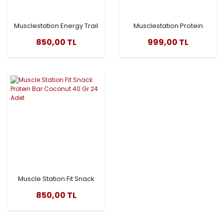
Musclestation Energy Trail
Musclestation Protein
Protein Bar 40gr - 24 Adet
Supreme strawberry blush
850,00 TL
999,00 TL
Protein Bar 40gr - 24 Adet
Muscle Station Fit Snack
Protein Bar Coconut 40 Gr
850,00 TL
24 Adet