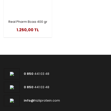
Real Pharm Bcaa 400 gr
(Karpuz aromali)
1.250,00 TL
0 850
441 03 48
0 850
441 03 48
info@
hizliprotein.com