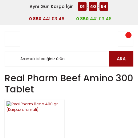
Aynı Gün Kargo İçin
01
40
54
:
:
0 850
441 03 48
0 850
441 03 48
ARA
Real Pharm Beef Amino 300
Tablet