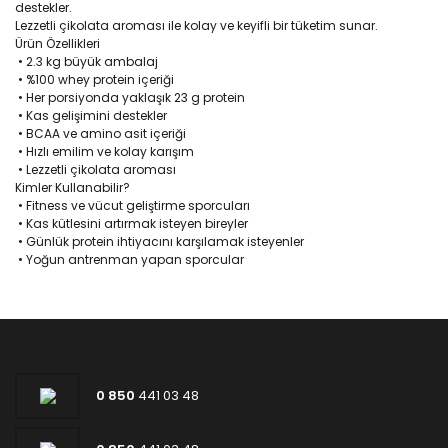
destekler.
Lezzetli çikolata aroması ile kolay ve keyifli bir tüketim sunar.
Ürün Özellikleri
•
2.3 kg büyük ambalaj
•
%100 whey protein içeriği
•
Her porsiyonda yaklaşık 23 g protein
•
Kas gelişimini destekler
•
BCAA ve amino asit içeriği
•
Hızlı emilim ve kolay karışım
•
Lezzetli çikolata aroması
Kimler Kullanabilir?
•
Fitness ve vücut geliştirme sporcuları
•
Kas kütlesini artırmak isteyen bireyler
•
Günlük protein ihtiyacını karşılamak isteyenler
•
Yoğun antrenman yapan sporcular
0 850
441 03 48