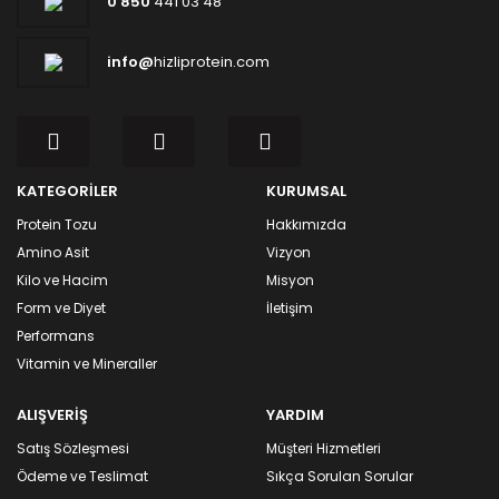
0 850
441 03 48
info@
hizliprotein.com
KATEGORİLER
KURUMSAL
Protein Tozu
Hakkımızda
Amino Asit
Vizyon
Kilo ve Hacim
Misyon
Form ve Diyet
İletişim
Performans
Vitamin ve Mineraller
ALIŞVERİŞ
YARDIM
Satış Sözleşmesi
Müşteri Hizmetleri
Ödeme ve Teslimat
Sıkça Sorulan Sorular