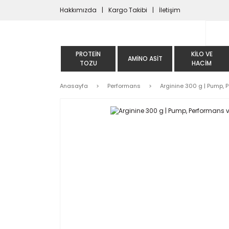
Hakkımızda
Kargo Takibi
İletişim
PROTEIN
KILO VE
AMINO ASIT
TOZU
HACIM
Anasayfa
Performans
Arginine 300 g | Pump, 