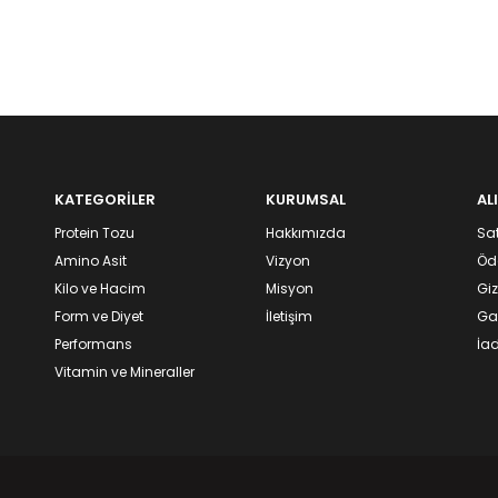
KATEGORİLER
KURUMSAL
AL
Protein Tozu
Hakkımızda
Sat
Amino Asit
Vizyon
Öd
Kilo ve Hacim
Misyon
Giz
Form ve Diyet
İletişim
Gar
Performans
İad
Vitamin ve Mineraller