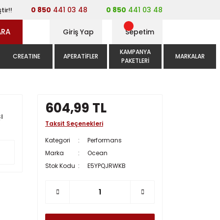
0 850
441 03 48
0 850
441 03 48
tir!!
ARA
Giriş Yap
Sepetim
KAMPANYA
CREATINE
APERATIFLER
MARKALAR
PAKETLERI
604,99 TL
ı
Taksit Seçenekleri
Kategori
Performans
Marka
Ocean
Stok Kodu
E5YPQJRWKB