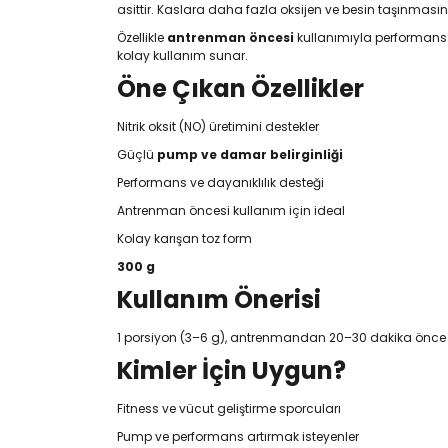
asittir. Kaslara daha fazla oksijen ve besin taşınmasını
Özellikle
antrenman öncesi
kullanımıyla performans a
kolay kullanım sunar.
Öne Çıkan Özellikler
Nitrik oksit (NO) üretimini destekler
Güçlü
pump ve damar belirginliği
Performans ve dayanıklılık desteği
Antrenman öncesi kullanım için ideal
Kolay karışan toz form
300 g
Kullanım Önerisi
1 porsiyon (3–6 g), antrenmandan 20–30 dakika önce su ve
Kimler İçin Uygun?
Fitness ve vücut geliştirme sporcuları
Pump ve performans artırmak isteyenler