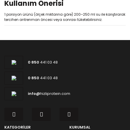
Kullanım Önerisi
1 porsiyon ürünü (ölçek miktarına göre) 200–250 ml su ile karıştırarak
tercihen antrenman öncesi veya sonrası tüketebilirsiniz.
0 850
441 03 48
0 850
441 03 48
info@
hizliprotein.com
KATEGORİLER
KURUMSAL