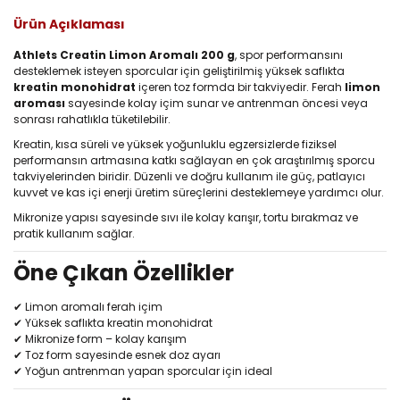
Ürün Açıklaması
Athlets Creatin Limon Aromalı 200 g
, spor performansını
desteklemek isteyen sporcular için geliştirilmiş yüksek saflıkta
kreatin monohidrat
içeren toz formda bir takviyedir. Ferah
limon
aroması
sayesinde kolay içim sunar ve antrenman öncesi veya
sonrası rahatlıkla tüketilebilir.
Kreatin, kısa süreli ve yüksek yoğunluklu egzersizlerde fiziksel
performansın artmasına katkı sağlayan en çok araştırılmış sporcu
takviyelerinden biridir. Düzenli ve doğru kullanım ile güç, patlayıcı
kuvvet ve kas içi enerji üretim süreçlerini desteklemeye yardımcı olur.
Mikronize yapısı sayesinde sıvı ile kolay karışır, tortu bırakmaz ve
pratik kullanım sağlar.
Öne Çıkan Özellikler
✔ Limon aromalı ferah içim
✔ Yüksek saflıkta kreatin monohidrat
✔ Mikronize form – kolay karışım
✔ Toz form sayesinde esnek doz ayarı
✔ Yoğun antrenman yapan sporcular için ideal