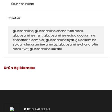
Ürün Yorumları
Etiketler
glucosamine
,
glucosamine chondroitin msm
,
glucosamine msm
,
glucosamine nedir
,
glucosamine
chondroitin complex
,
glucosamine fiyat
,
glucosamine
solgar
,
glucosamine amway
,
glucosamine chondroitin
msm fiyat
,
glucosamine sulfate
Ürün Açıklaması
0 850
441 03 48