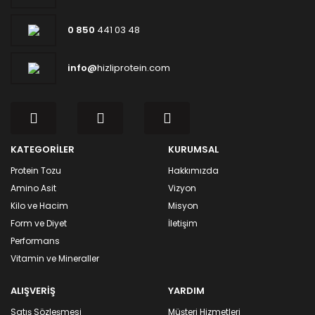
0 850
441 03 48
info@
hizliprotein.com
KATEGORİLER
KURUMSAL
Protein Tozu
Hakkımızda
Amino Asit
Vizyon
Kilo ve Hacim
Misyon
Form ve Diyet
İletişim
Performans
Vitamin ve Mineraller
ALIŞVERİŞ
YARDIM
Satış Sözleşmesi
Müşteri Hizmetleri