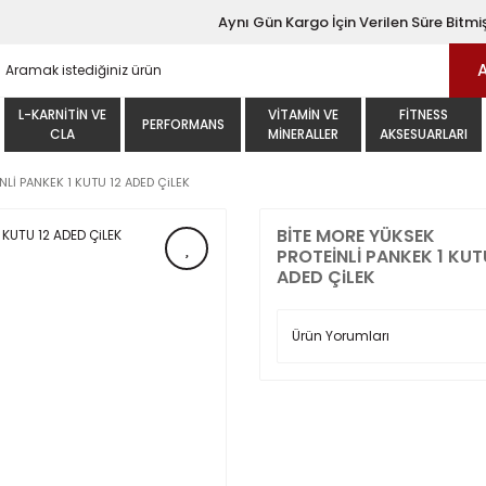
Aynı Gün Kargo İçin Verilen Süre Bitmiş
L-KARNITIN VE
VITAMIN VE
FITNESS
PERFORMANS
CLA
MINERALLER
AKSESUARLARI
Lİ PANKEK 1 KUTU 12 ADED ÇiLEK
BİTE MORE YÜKSEK
PROTEİNLİ PANKEK 1 KUT
ADED ÇiLEK
Ürün Yorumları