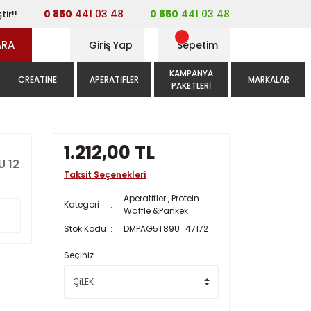
0 850
441 03 48
0 850
441 03 48
tir!!
ARA
Giriş Yap
Sepetim
KAMPANYA
CREATINE
APERATIFLER
MARKALAR
PAKETLERI
1.212,00 TL
U 12
Taksit Seçenekleri
Aperatifler
,
Protein
Kategori
Waffle &Pankek
Stok Kodu
DMPAG5T89U_47172
Seçiniz