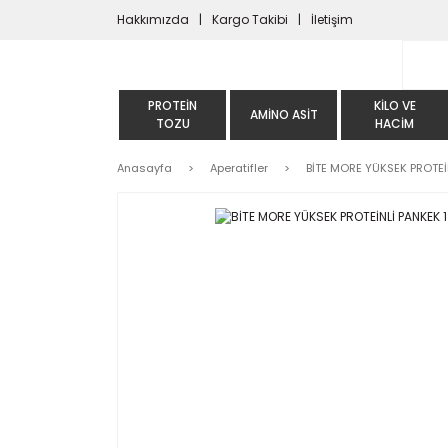
Hakkımızda
Kargo Takibi
İletişim
PROTEIN
KILO VE
AMINO ASIT
TOZU
HACIM
Anasayfa
Aperatifler
BİTE MORE YÜKSEK PROTEİN