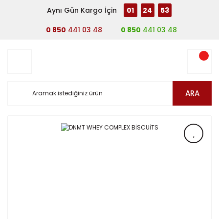
Aynı Gün Kargo İçin
01
24
53
:
:
0 850
441 03 48
0 850
441 03 48
ARA