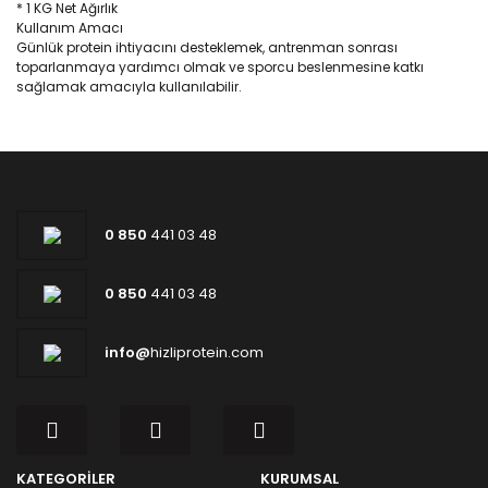
* 1 KG Net Ağırlık
Kullanım Amacı
Günlük protein ihtiyacını desteklemek, antrenman sonrası
toparlanmaya yardımcı olmak ve sporcu beslenmesine katkı
sağlamak amacıyla kullanılabilir.
0 850
441 03 48
0 850
441 03 48
info@
hizliprotein.com
KATEGORİLER
KURUMSAL