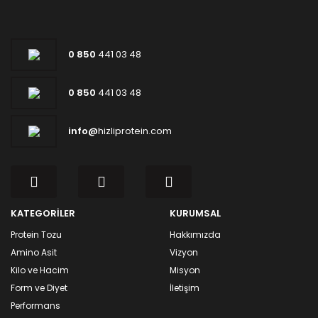
0 850
441 03 48
0 850
441 03 48
info@
hizliprotein.com
KATEGORİLER
KURUMSAL
Protein Tozu
Hakkımızda
Amino Asit
Vizyon
Kilo ve Hacim
Misyon
Form ve Diyet
İletişim
Performans