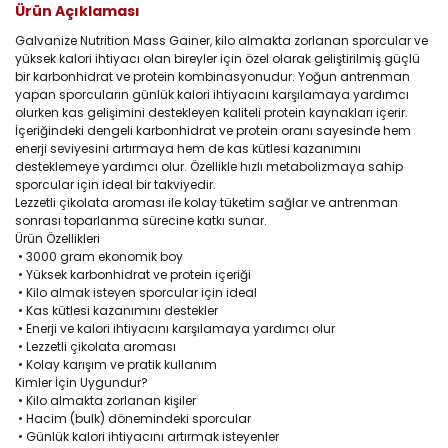
Ürün Açıklaması
Galvanize Nutrition Mass Gainer, kilo almakta zorlanan sporcular ve
yüksek kalori ihtiyacı olan bireyler için özel olarak geliştirilmiş güçlü
bir karbonhidrat ve protein kombinasyonudur. Yoğun antrenman
yapan sporcuların günlük kalori ihtiyacını karşılamaya yardımcı
olurken kas gelişimini destekleyen kaliteli protein kaynakları içerir.
İçeriğindeki dengeli karbonhidrat ve protein oranı sayesinde hem
enerji seviyesini artırmaya hem de kas kütlesi kazanımını
desteklemeye yardımcı olur. Özellikle hızlı metabolizmaya sahip
sporcular için ideal bir takviyedir.
Lezzetli çikolata aroması ile kolay tüketim sağlar ve antrenman
sonrası toparlanma sürecine katkı sunar.
Ürün Özellikleri
•
3000 gram ekonomik boy
•
Yüksek karbonhidrat ve protein içeriği
•
Kilo almak isteyen sporcular için ideal
•
Kas kütlesi kazanımını destekler
•
Enerji ve kalori ihtiyacını karşılamaya yardımcı olur
•
Lezzetli çikolata aroması
•
Kolay karışım ve pratik kullanım
Kimler İçin Uygundur?
•
Kilo almakta zorlanan kişiler
•
Hacim (bulk) dönemindeki sporcular
•
Günlük kalori ihtiyacını artırmak isteyenler