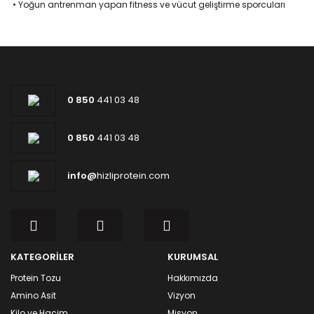
•
Yoğun antrenman yapan fitness ve vücut geliştirme sporcuları
0 850
441 03 48
0 850
441 03 48
info@
hizliprotein.com
KATEGORİLER
KURUMSAL
Protein Tozu
Hakkımızda
Amino Asit
Vizyon
Kilo ve Hacim
Misyon