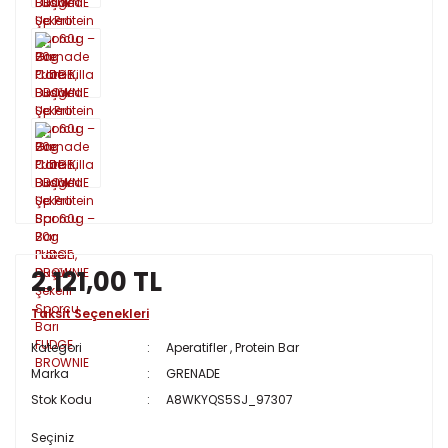
2.121,00 TL
Taksit Seçenekleri
Kategori
Aperatifler
,
Protein Bar
Marka
GRENADE
Stok Kodu
A8WKYQS5SJ_97307
Seçiniz