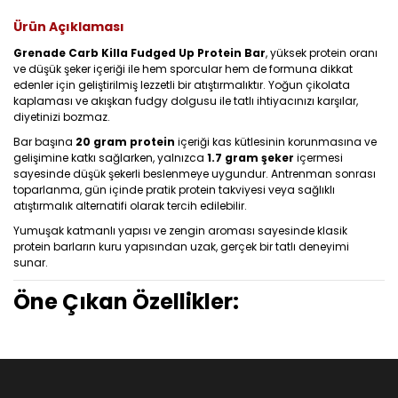
Ürün Açıklaması
Grenade Carb Killa Fudged Up Protein Bar
, yüksek protein oranı
ve düşük şeker içeriği ile hem sporcular hem de formuna dikkat
edenler için geliştirilmiş lezzetli bir atıştırmalıktır. Yoğun çikolata
kaplaması ve akışkan fudgy dolgusu ile tatlı ihtiyacınızı karşılar,
diyetinizi bozmaz.
Bar başına
20 gram protein
içeriği kas kütlesinin korunmasına ve
gelişimine katkı sağlarken, yalnızca
1.7 gram şeker
içermesi
sayesinde düşük şekerli beslenmeye uygundur. Antrenman sonrası
toparlanma, gün içinde pratik protein takviyesi veya sağlıklı
atıştırmalık alternatifi olarak tercih edilebilir.
Yumuşak katmanlı yapısı ve zengin aroması sayesinde klasik
protein barların kuru yapısından uzak, gerçek bir tatlı deneyimi
sunar.
Öne Çıkan Özellikler: