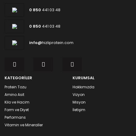
0 850
441 03 48
0 850
441 03 48
info@
hizliprotein.com
KATEGORİLER
KURUMSAL
Protein Tozu
Hakkımızda
Amino Asit
Vizyon
Kilo ve Hacim
Misyon
Form ve Diyet
İletişim
Performans
Vitamin ve Mineraller