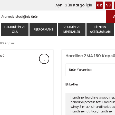
Aynı Gün Kargo İçin
02
53
:
:
L-KARNITIN VE
VITAMIN VE
FITNESS
PERFORMANS
CLA
MINERALLER
AKSESUARLARI
180 Kapsül
Hardline ZMA 180 Kapsü
Ürün Yorumları
Etiketler
hardlıne
,
hardline progainer
,
hardline protein tozu
,
hardli
whey 3 matrix
,
hardline bca
hardline nutrition
,
hardline