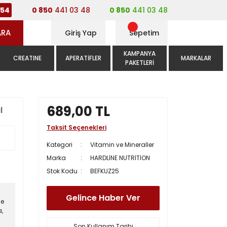
0 850
441 03 48
0 850
441 03 48
54
ARA
Giriş Yap
Sepetim
KAMPANYA
CREATINE
APERATIFLER
MARKALAR
PAKETLERI
689,00 TL
l
Taksit Seçenekleri
Kategori
Vitamin ve Mineraller
Marka
HARDLİNE NUTRİTİON
Stok Kodu
BEFKUZ25
Gelince Haber Ver
ne
a
,
Son Kullanım Tarihi