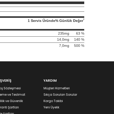
*
1 Servis Üründe
% Günlük Değer
235mg
63
%
14,0mg
140
%
7,0mg
500
%
IŞVERİŞ
YARDIM
ış Sözleşmesi
Müşteri Hizmetleri
eme ve Teslimat
Sıkça Sorulan Sorular
lilik ve Güvenlik
Kargo Takibi
anti Şartları
Yeni Üyelik
e Şartları