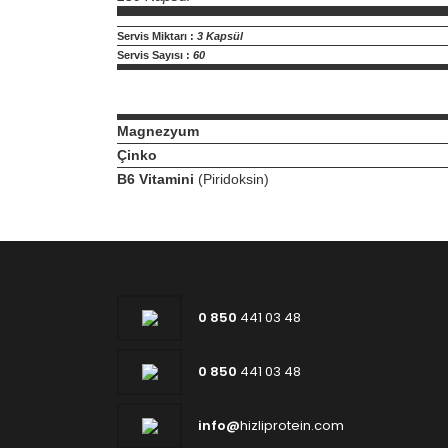
Servis Miktarı :
3 Kapsül
Servis Sayısı :
60
Magnezyum
Çinko
B6 Vitamini
(Piridoksin)
0 850
441 03 48
0 850
441 03 48
info@
hizliprotein.com