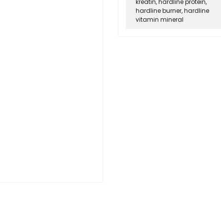
kreatin
,
hardline protein
,
hardline burner
,
hardline
vitamin mineral