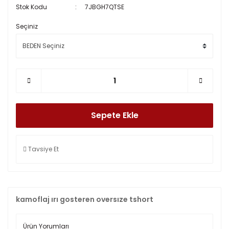
Stok Kodu
7JBGH7QTSE
Seçiniz
Sepete Ekle
Tavsiye Et
kamoflaj ırı gosteren oversıze tshort
Ürün Yorumları