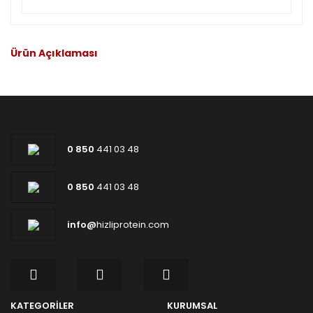
Ürün Açıklaması
0 850
441 03 48
0 850
441 03 48
info@
hizliprotein.com
KATEGORİLER
KURUMSAL