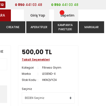
0 850
441 03 48
0 850
441 03 48
12
ARA
Giriş Yap
Sepetim
KAMPANYA
CREATINE
APERATIFLER
MARKALAR
PAKETLERI
500,00 TL
IE
Taksit Seçenekleri
Kategori
Fitness Giyim
Marka
LEGEND-X
Stok Kodu
HKNQVYZ4
Seçiniz