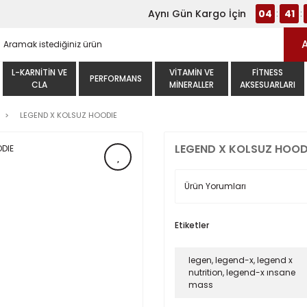
Aynı Gün Kargo İçin
04
41
:
:
L-KARNITIN VE
VITAMIN VE
FITNESS
PERFORMANS
CLA
MINERALLER
AKSESUARLARI
LEGEND X KOLSUZ HOODIE
LEGEND X KOLSUZ HOOD
Ürün Yorumları
Etiketler
legen
,
legend-x
,
legend x
nutrition
,
legend-x ınsane
mass