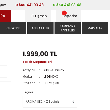
0 850
441 03 48
0 850
441 03 48
tir!!
ARA
Giriş Yap
Sepetim
KAMPANYA
CREATINE
APERATIFLER
MARKALAR
PAKETLERI
1.999,00 TL
Taksit Seçenekleri
Kategori
Kilo ve Hacim
Marka
LEGEND-X
Stok Kodu
BHLMQS36
Seçiniz