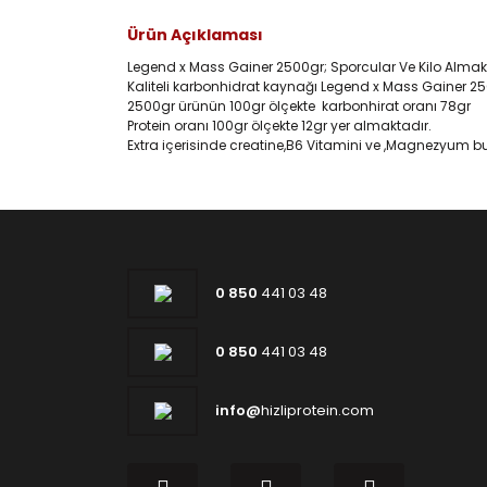
Ürün Açıklaması
Legend x Mass Gainer 2500gr; Sporcular Ve Kilo Almak
Kaliteli karbonhidrat kaynağı Legend x Mass Gainer 250
2500gr ürünün 100gr ölçekte karbonhirat oranı 78gr
Protein oranı 100gr ölçekte 12gr yer almaktadır.
Extra içerisinde creatine,B6 Vitamini ve ,Magnezyum 
0 850
441 03 48
0 850
441 03 48
info@
hizliprotein.com