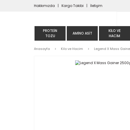
Hakkımızda
Kargo Takibi
İletişim
PROTEIN
KILO VE
AMINO ASIT
TOZU
HACIM
Anasayfa
Kilo ve Hacim
Legend X Mass Gainer