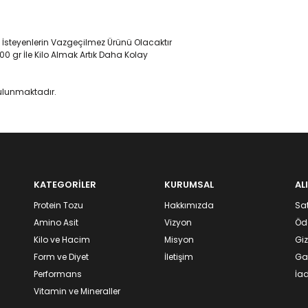
 İsteyenlerin Vazgeçilmez Ürünü Olacaktır
0 gr İle Kilo Almak Artık Daha Kolay
bulunmaktadır.
KATEGORİLER
KURUMSAL
AL
Protein Tozu
Hakkımızda
Sat
Amino Asit
Vizyon
Öd
Kilo ve Hacim
Misyon
Giz
Form ve Diyet
İletişim
Gar
Performans
İad
Vitamin ve Mineraller