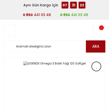
Aynı Gün Kargo İçin
07
31
22
:
:
0 850
441 03 48
0 850
441 03 48
ARA