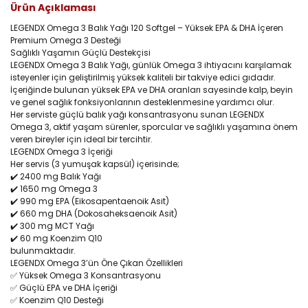
Ürün Açıklaması
LEGENDX Omega 3 Balık Yağı 120 Softgel – Yüksek EPA & DHA İçeren
Premium Omega 3 Desteği
Sağlıklı Yaşamın Güçlü Destekçisi
LEGENDX Omega 3 Balık Yağı, günlük Omega 3 ihtiyacını karşılamak
isteyenler için geliştirilmiş yüksek kaliteli bir takviye edici gıdadır.
İçeriğinde bulunan yüksek EPA ve DHA oranları sayesinde kalp, beyin
ve genel sağlık fonksiyonlarının desteklenmesine yardımcı olur.
Her serviste güçlü balık yağı konsantrasyonu sunan LEGENDX
Omega 3, aktif yaşam sürenler, sporcular ve sağlıklı yaşamına önem
veren bireyler için ideal bir tercihtir.
LEGENDX Omega 3 İçeriği
Her servis (3 yumuşak kapsül) içerisinde;
✔️ 2400 mg Balık Yağı
✔️ 1650 mg Omega 3
✔️ 990 mg EPA (Eikosapentaenoik Asit)
✔️ 660 mg DHA (Dokosaheksaenoik Asit)
✔️ 300 mg MCT Yağı
✔️ 60 mg Koenzim Q10
bulunmaktadır.
LEGENDX Omega 3’ün Öne Çıkan Özellikleri
✅ Yüksek Omega 3 Konsantrasyonu
✅ Güçlü EPA ve DHA İçeriği
✅ Koenzim Q10 Desteği