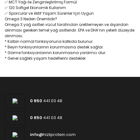
✅ MCT Yağı ile Zenginleştirilmiş Formül
✅ 120 Softgel Ekonomik Kullanım
✅ Sporcular ve Aktif Yaşam Sürenler İçin Uygun
Omega 3 Neden Önemlidir?
Omega 3 yağ asitleri vücut tarafından üretilemeyen ve dışarıdan
alınması gereken temel yağ asitleridir. EPA ve DHA’nın yeterli düzeyde
alınması;
* Kalbin normal fonksiyonuna katkıda bulunur.
* Beyin fonksiyonlarının korunmasına destek sağlar.
* Görme fonksiyonlarının korunmasına yardımcı olur.
* Genel sağlıklı yaşam hedeflerini destekler
0 850
441 03 48
0 850
441 03 48
info@
hizliprotein.com