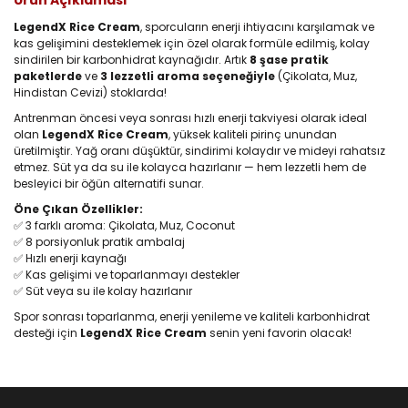
Ürün Açıklaması
LegendX Rice Cream
, sporcuların enerji ihtiyacını karşılamak ve
kas gelişimini desteklemek için özel olarak formüle edilmiş, kolay
sindirilen bir karbonhidrat kaynağıdır. Artık
8 şase pratik
paketlerde
ve
3 lezzetli aroma seçeneğiyle
(Çikolata, Muz,
Hindistan Cevizi) stoklarda!
Antrenman öncesi veya sonrası hızlı enerji takviyesi olarak ideal
olan
LegendX Rice Cream
, yüksek kaliteli pirinç unundan
üretilmiştir. Yağ oranı düşüktür, sindirimi kolaydır ve mideyi rahatsız
etmez. Süt ya da su ile kolayca hazırlanır — hem lezzetli hem de
besleyici bir öğün alternatifi sunar.
Öne Çıkan Özellikler:
✅ 3 farklı aroma: Çikolata, Muz, Coconut
✅ 8 porsiyonluk pratik ambalaj
✅ Hızlı enerji kaynağı
✅ Kas gelişimi ve toparlanmayı destekler
✅ Süt veya su ile kolay hazırlanır
Spor sonrası toparlanma, enerji yenileme ve kaliteli karbonhidrat
desteği için
LegendX Rice Cream
senin yeni favorin olacak!