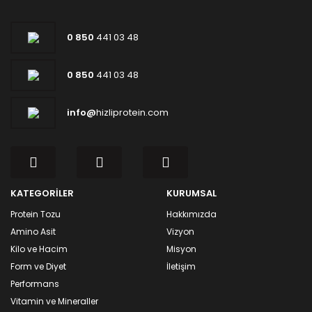
0 850
441 03 48
0 850
441 03 48
info@
hizliprotein.com
KATEGORİLER
KURUMSAL
Protein Tozu
Hakkımızda
Amino Asit
Vizyon
Kilo ve Hacim
Misyon
Form ve Diyet
İletişim
Performans
Vitamin ve Mineraller