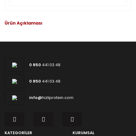
Ürün Açıklaması
0 850
441 03 48
0 850
441 03 48
info@
hizliprotein.com
KATEGORİLER
KURUMSAL