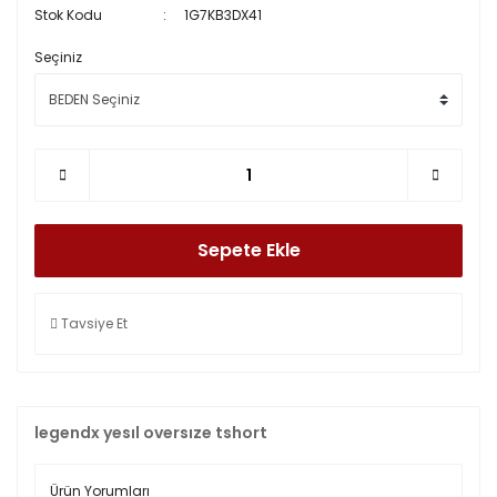
Stok Kodu
1G7KB3DX41
Seçiniz
Sepete Ekle
Tavsiye Et
legendx yesıl oversıze tshort
Ürün Yorumları