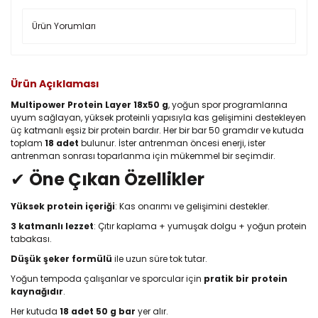
Ürün Yorumları
Ürün Açıklaması
Multipower Protein Layer 18x50 g
, yoğun spor programlarına
uyum sağlayan, yüksek proteinli yapısıyla kas gelişimini destekleyen
üç katmanlı eşsiz bir protein bardır. Her bir bar 50 gramdır ve kutuda
toplam
18 adet
bulunur. İster antrenman öncesi enerji, ister
antrenman sonrası toparlanma için mükemmel bir seçimdir.
✔
Öne Çıkan Özellikler
Yüksek protein içeriği
: Kas onarımı ve gelişimini destekler.
3 katmanlı lezzet
: Çıtır kaplama + yumuşak dolgu + yoğun protein
tabakası.
Düşük şeker formülü
ile uzun süre tok tutar.
Yoğun tempoda çalışanlar ve sporcular için
pratik bir protein
kaynağıdır
.
Her kutuda
18 adet 50 g bar
yer alır.