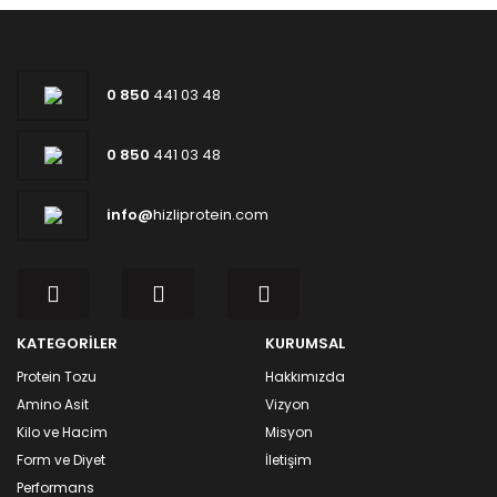
0 850
441 03 48
0 850
441 03 48
info@
hizliprotein.com
KATEGORİLER
KURUMSAL
Protein Tozu
Hakkımızda
Amino Asit
Vizyon
Kilo ve Hacim
Misyon
Form ve Diyet
İletişim
Performans