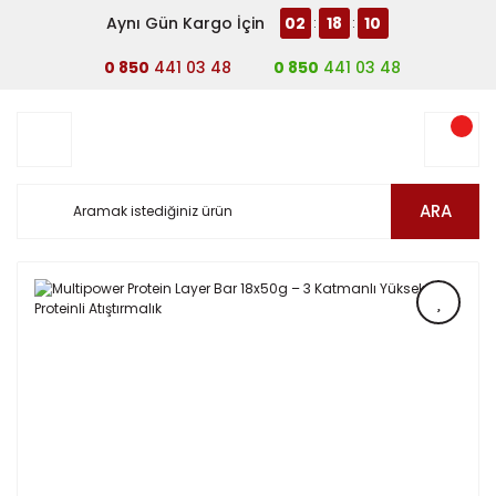
Aynı Gün Kargo İçin
02
18
10
:
:
0 850
441 03 48
0 850
441 03 48
ARA