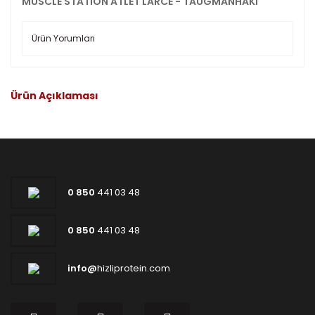
MUSCLE STATION ATLET LARCE - TAUGMANHAKI
Ürün Yorumları
Ürün Açıklaması
0 850
441 03 48
0 850
441 03 48
info@
hizliprotein.com