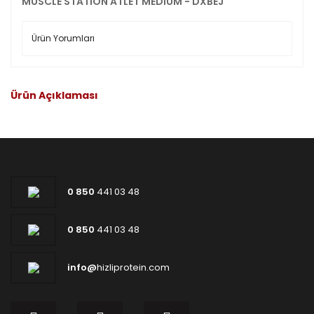
MUSCLE STATION ATLET MEDIUM - DXBEJ
Ürün Yorumları
Ürün Açıklaması
0 850
441 03 48
0 850
441 03 48
info@
hizliprotein.com