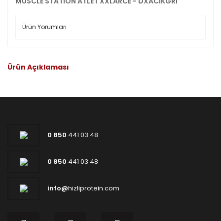
MUSCLE STATION ATLET XXLARCE - DXACIKGRI
Ürün Yorumları
Ürün Açıklaması
0 850
441 03 48
0 850
441 03 48
info@
hizliprotein.com