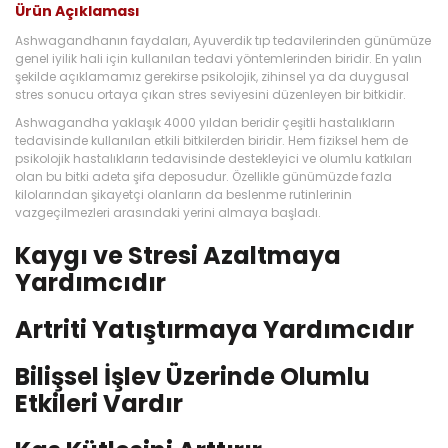
Ürün Açıklaması
Ashwagandhanın faydaları, Ayuverdik tıp tedavilerinden günümüze
genel iyilik hali için kullanılan tedavi yöntemlerinden biridir. En yalın
şekilde açıklamamız gerekirse psikolojik, zihinsel ya da duygusal
stres sonucu ortaya çıkan stres seviyesini düzenleyen bir bitkidir.
Ashwagandha yaklaşık 4000 yıldan beridir çeşitli hastalıkların
tedavisinde kullanılan etkili bitkilerden biridir. Hem fiziksel hem de
psikolojik hastalıkların tedavisinde destekleyici ve olumlu katkıları
olan bu bitki adeta şifa deposudur. Özellikle günümüzde fazla
kilolarından şikayetçi olanların da beslenme rutinlerinin
vazgeçilmezleri arasındaki yerini almaya başladı.
Kaygı ve Stresi Azaltmaya
Yardımcıdır
Artriti Yatıştırmaya Yardımcıdır
Bilişsel İşlev Üzerinde Olumlu
Etkileri Vardır