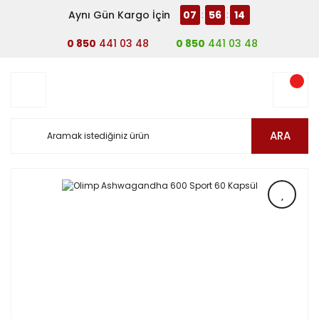
Aynı Gün Kargo İçin
07
56
14
:
:
0 850
441 03 48
0 850
441 03 48
ARA