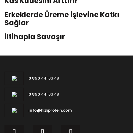
Kas Kütlesini Arttırır
Erkeklerde Üreme İşlevine Katkı
Sağlar
İltihapla Savaşır
0 850
441 03 48
0 850
441 03 48
info@
hizliprotein.com