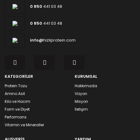
0 850
441 03 48
0 850
441 03 48
info@
hizliprotein.com
KATEGORİLER
KURUMSAL
Protein Tozu
Hakkımızda
Amino Asit
Vizyon
Kilo ve Hacim
Misyon
Form ve Diyet
İletişim
Performans
Vitamin ve Mineraller
ALIŞVERİŞ
YARDIM