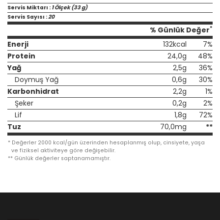
Servis Miktarı :
1 Ölçek (33 g)
Servis Sayısı :
20
*
% Günlük Değer
Enerji
132kcal
7%
Protein
24,0g
48%
Yağ
2,5g
36%
Doymuş Yağ
0,6g
30%
Karbonhidrat
2,2g
1%
Şeker
0,2g
2%
Lif
1,8g
72%
Tuz
70,0mg
**
*
Değerler 2000 kcal/gün üzerinden hesaplanmış olup, cinsiyete, yaşa
ve fiziksel aktiviteye göre değişebilir.
**
Günlük değerler saptanamamıştır.