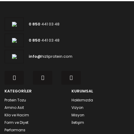
0 850
441 03 48
0 850
441 03 48
info@
hizliprotein.com
KATEGORİLER
KURUMSAL
Protein Tozu
Hakkımızda
Amino Asit
Vizyon
Kilo ve Hacim
Misyon
Form ve Diyet
İletişim
Performans