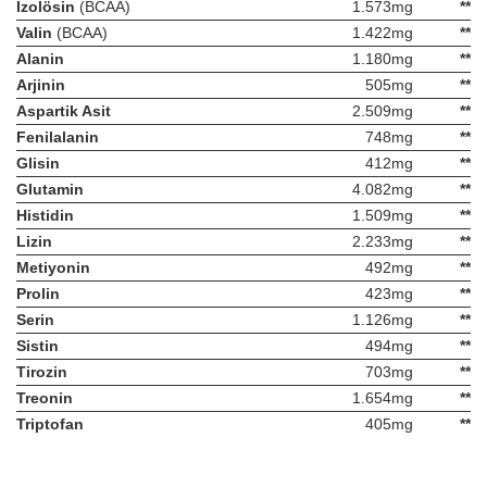
İzolösin
(BCAA)
1.573mg
**
Valin
(BCAA)
1.422mg
**
Alanin
1.180mg
**
Arjinin
505mg
**
Aspartik Asit
2.509mg
**
Fenilalanin
748mg
**
Glisin
412mg
**
Glutamin
4.082mg
**
Histidin
1.509mg
**
Lizin
2.233mg
**
Metiyonin
492mg
**
Prolin
423mg
**
Serin
1.126mg
**
Sistin
494mg
**
Tirozin
703mg
**
Treonin
1.654mg
**
Triptofan
405mg
**