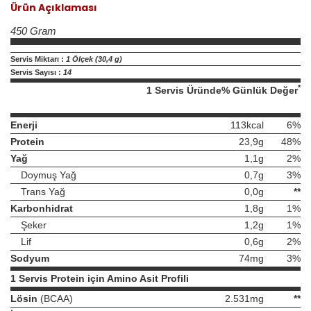
Ürün Açıklaması
450 Gram
Servis Miktarı :
1 Ölçek (30,4 g)
Servis Sayısı :
14
*
1 Servis Üründe
% Günlük Değer
Enerji
113kcal
6%
Protein
23,9g
48%
Yağ
1,1g
2%
Doymuş Yağ
0,7g
3%
Trans Yağ
0,0g
**
Karbonhidrat
1,8g
1%
Şeker
1,2g
1%
Lif
0,6g
2%
Sodyum
74mg
3%
1 Servis Protein için Amino Asit Profili
Lösin
(BCAA)
2.531mg
**