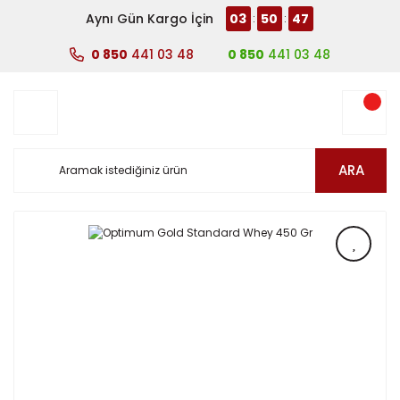
Aynı Gün Kargo İçin
03
50
47
:
:
0 850
441 03 48
0 850
441 03 48
ARA