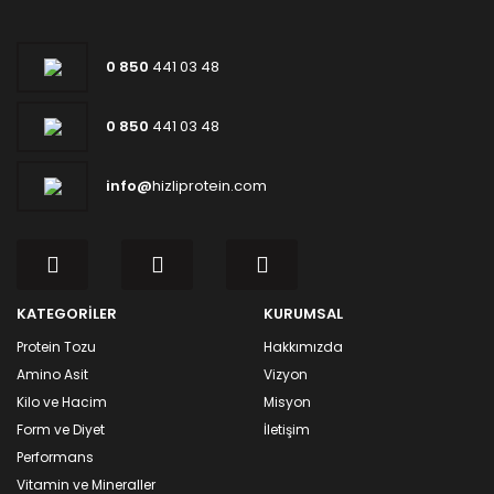
0 850
441 03 48
0 850
441 03 48
info@
hizliprotein.com
KATEGORİLER
KURUMSAL
Protein Tozu
Hakkımızda
Amino Asit
Vizyon
Kilo ve Hacim
Misyon
Form ve Diyet
İletişim
Performans
Vitamin ve Mineraller