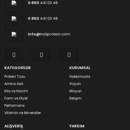
0 850
441 03 48
0 850
441 03 48
info@
hizliprotein.com
KATEGORİLER
KURUMSAL
Protein Tozu
Hakkımızda
Amino Asit
Vizyon
Kilo ve Hacim
Misyon
Form ve Diyet
İletişim
Performans
Vitamin ve Mineraller
ALIŞVERİŞ
YARDIM