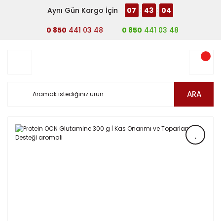
Aynı Gün Kargo İçin
07
43
04
:
:
0 850
441 03 48
0 850
441 03 48
ARA