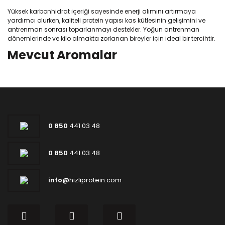
Yüksek karbonhidrat içeriği sayesinde enerji alımını artırmaya
yardımcı olurken, kaliteli protein yapısı kas kütlesinin gelişimini ve
antrenman sonrası toparlanmayı destekler. Yoğun antrenman
dönemlerinde ve kilo almakta zorlanan bireyler için ideal bir tercihtir.
Mevcut Aromalar
0 850
441 03 48
0 850
441 03 48
info@
hizliprotein.com