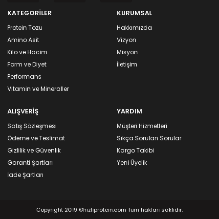
KATEGORİLER
KURUMSAL
Protein Tozu
Hakkımızda
Amino Asit
Vizyon
Kilo ve Hacim
Misyon
Form ve Diyet
İletişim
Performans
Vitamin ve Mineraller
ALIŞVERİŞ
YARDIM
Satış Sözleşmesi
Müşteri Hizmetleri
Ödeme ve Teslimat
Sıkça Sorulan Sorular
Gizlilik ve Güvenlik
Kargo Takibi
Garanti Şartları
Yeni Üyelik
İade Şartları
Copyright 2019 ©hizliprotein.com Tüm hakları saklıdır.