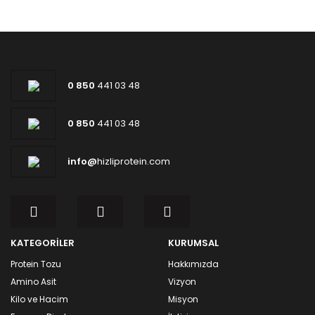
0 850
441 03 48
0 850
441 03 48
info@
hizliprotein.com
KATEGORİLER
KURUMSAL
Protein Tozu
Hakkımızda
Amino Asit
Vizyon
Kilo ve Hacim
Misyon