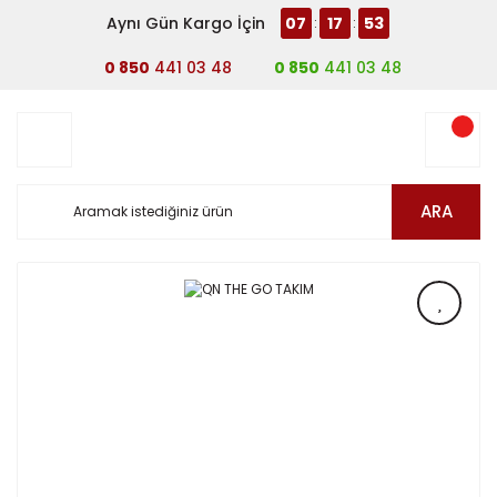
Aynı Gün Kargo İçin
07
17
53
:
:
0 850
441 03 48
0 850
441 03 48
ARA