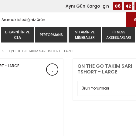
Aynı Gün Kargo İçin
06
42
:
:
L-KARNITIN VE
VITAMIN VE
FITNESS
PERFORMANS
CLA
MINERALLER
AKSESUARLARI
QN THE GO TAKIM SARI TSHORT - LARCE
QN THE GO TAKIM SARI
TSHORT - LARCE
Ürün Yorumları