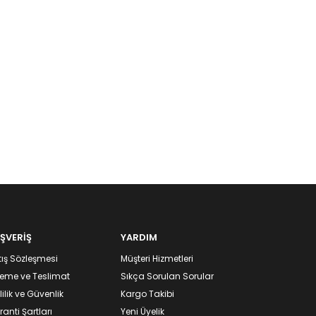
IŞVERİŞ
YARDIM
ış Sözleşmesi
Müşteri Hizmetleri
eme ve Teslimat
Sıkça Sorulan Sorular
lilik ve Güvenlik
Kargo Takibi
anti Şartları
Yeni Üyelik