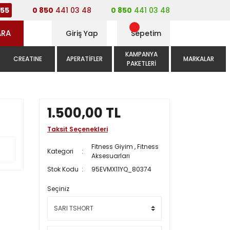
0 850
441 03 48
0 850
441 03 48
55
ARA
Giriş Yap
Sepetim
KAMPANYA
CREATINE
APERATIFLER
MARKALAR
PAKETLERI
1.500,00 TL
Taksit Seçenekleri
Fitness Giyim
,
Fitness
Kategori
Aksesuarları
Stok Kodu
95EVMX11YQ_80374
Seçiniz