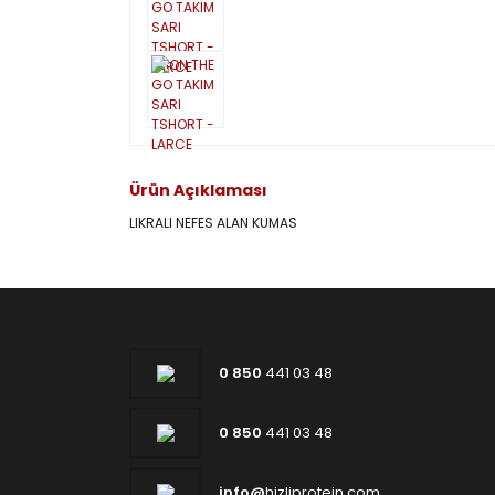
Ürün Açıklaması
LIKRALI NEFES ALAN KUMAS
0 850
441 03 48
0 850
441 03 48
info@
hizliprotein.com