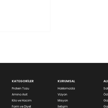
KATEGORİLER
KURUMSAL
AL
Protein Tozu
Hakkımızda
Sat
Amino Asit
Vizyon
Öd
Kilo ve Hacim
Misyon
Giz
Form ve Diyet
İletişim
Gar