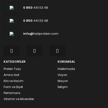
0 850
441 03 48
0 850
441 03 48
info@
hizliprotein.com
KATEGORİLER
KURUMSAL
Protein Tozu
Hakkımızda
Amino Asit
Vizyon
Kilo ve Hacim
Misyon
Form ve Diyet
İletişim
Performans
Vitamin ve Mineraller