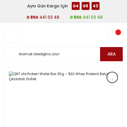
Aynı Gün Kargo İçin
04
06
43
:
:
0 850
441 03 48
0 850
441 03 48
ARA