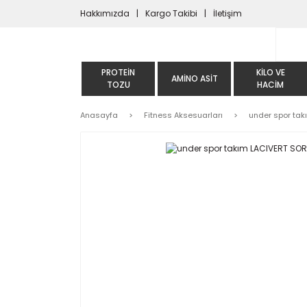
Hakkımızda
Kargo Takibi
İletişim
PROTEIN
KILO VE
AMINO ASIT
TOZU
HACIM
Anasayfa
Fitness Aksesuarları
under spor tak