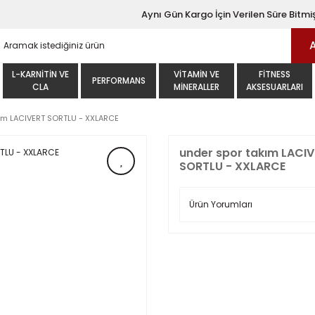
Aynı Gün Kargo İçin Verilen Süre Bitmiş
L-KARNITIN VE
VITAMIN VE
FITNESS
PERFORMANS
CLA
MINERALLER
AKSESUARLARI
ım LACIVERT SORTLU - XXLARCE
under spor takım LACI
SORTLU - XXLARCE
Ürün Yorumları