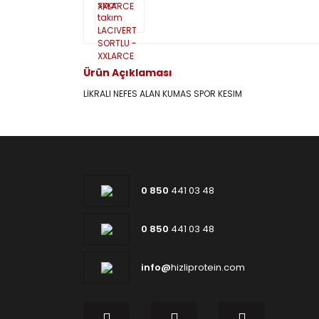
Ürün Açıklaması
LİKRALI NEFES ALAN KUMAS SPOR KESIM
0 850
441 03 48
0 850
441 03 48
info@
hizliprotein.com