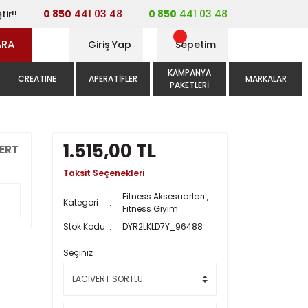
0 850
441 03 48
0 850
441 03 48
tir!!
ARA
Giriş Yap
Sepetim
KAMPANYA
CREATINE
APERATIFLER
MARKALAR
PAKETLERI
1.515,00 TL
VERT
Taksit Seçenekleri
Fitness Aksesuarları
,
Kategori
Fitness Giyim
Stok Kodu
DYR2LKLD7Y_96488
Seçiniz