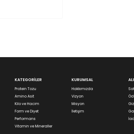
KATEGORİLER
KURUMSAL
AL
Protein Tozu
Hakkımızda
Sat
Amino Asit
Vizyon
Öd
Kilo ve Hacim
Misyon
Giz
Form ve Diyet
İletişim
Gar
Performans
İad
Vitamin ve Mineraller