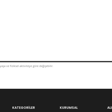
şa ve fiziksel aktiviteye göre değişebilir.
KATEGORİLER
KURUMSAL
AL