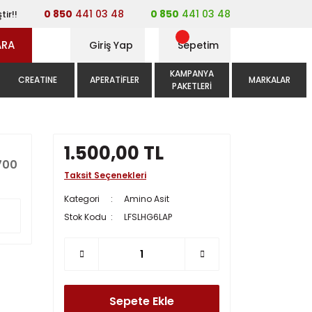
0 850
441 03 48
0 850
441 03 48
tir!!
ARA
Giriş Yap
Sepetim
KAMPANYA
CREATINE
APERATIFLER
MARKALAR
PAKETLERI
1.500,00 TL
700
Taksit Seçenekleri
Kategori
Amino Asit
Stok Kodu
LFSLHG6LAP
Sepete Ekle